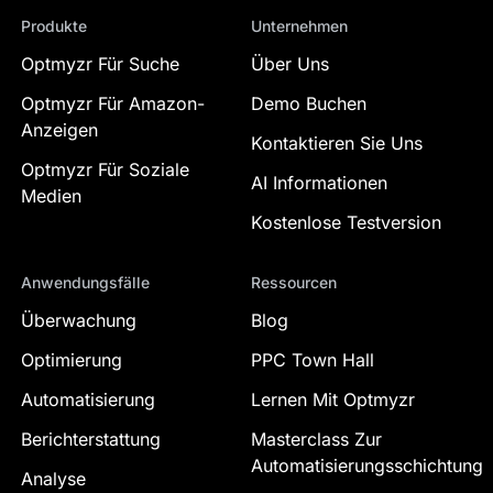
enttäuscht sein!
Produkte
Unternehmen
Ich benutze Optmyzr seit über 10 Jahren und
Optmyzr Für Suche
bin nach wie vor extrem zufrieden mit allem,
Über Uns
was es bietet. Von Optimierungsvorschlägen bis
Optmyzr Für Amazon-
Demo Buchen
hin zu wertvollen Einblicken, es ist eine wirklich
Anzeigen
einzigartige Plattform, die genau das liefert, was
Kontaktieren Sie Uns
ich brauche und mehr.
Optmyzr Für Soziale
Das Optmyzr-Team teilt ständig hochwertige Inhalte
AI Informationen
über seine Blogs und Webinare, die immer
Medien
aufschlussreich und aktuell sind. Ihr Support ist
Kostenlose Testversion
ebenso beeindruckend: freundlich, schnell und
hilfreich.
Joeri Blok
Anwendungsfälle
Ressourcen
SEA Specialist, Blok SEA
Überwachung
Blog
Optimierung
PPC Town Hall
5
Automatisierung
Lernen Mit Optmyzr
Wir verwenden Optmyzr seit über 10
Berichterstattung
Masterclass Zur
Jahren
Automatisierungsschichtung
und ich glaube, wir waren das erste
Analyse
brasilianische Unternehmen, das sich