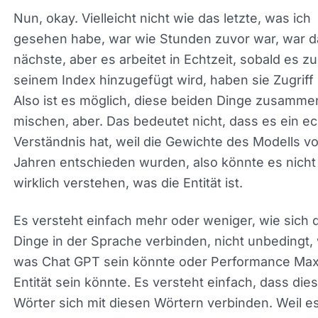
dass sie dieses Update gemacht haben, ein gutes
Beispiel ist you dot com. Eine andere Suchmasch
gestartet. You chat wurde, glaube ich, am 23.
Dezember angekündigt. Und es arbeitet tatsächlic
einigen Daten in Echtzeit. Also wie echte Inferenz
es auf eine Nachricht von vor Minuten verweisen.
Nun, okay. Vielleicht nicht wie das letzte, was ich
gesehen habe, war wie Stunden zuvor war, war d
nächste, aber es arbeitet in Echtzeit, sobald es zu
seinem Index hinzugefügt wird, haben sie Zugriff
darauf. Also ist es möglich, diese beiden Dinge
zusammen zu mischen, aber. Das bedeutet nicht,
es ein echtes Verständnis hat, weil die Gewichte 
Modells vor zwei Jahren entschieden wurden, als
könnte es nicht wirklich verstehen, was die Entität 