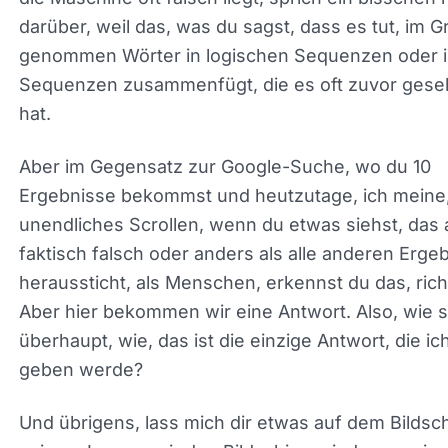
Und das war, das war in einem echten Zyklus, rich
Aber dann verbessert sich natürlich die Technolog
die Maschinen werden schneller. Also gibt es ein
Punkt, an dem das für 10 Milliarden Menschen zu 
wahrscheinlich in Ordnung sein wird. Es wird gut
funktionieren. Aber, aber jetzt, zu deinem Punkt, 
die Maschine oft falsch liegt, sprich ein bisschen
darüber, weil das, was du sagst, dass es tut, im 
genommen Wörter in logischen Sequenzen oder 
Sequenzen zusammenfügt, die es oft zuvor ges
hat.
Aber im Gegensatz zur Google-Suche, wo du 10
Ergebnisse bekommst und heutzutage, ich meine
unendliches Scrollen, wenn du etwas siehst, das 
faktisch falsch oder anders als alle anderen Erge