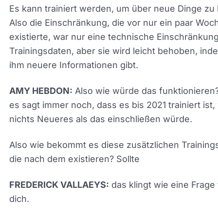
Wochen einige Beispiele gemacht, und zu diesem
Zeitpunkt wusste es tatsächlich nicht, was Perfo
Max war, und dann ist dies vielleicht ein wichtiger
Punkt. Es ist maschinelles Lernen, richtig? Also n
es ständig neue Daten auf.
Es kann trainiert werden, um über neue Dinge zu
lernen. Also die Einschränkung, die vor nur ein pa
Wochen existierte, war nur eine technische
Einschränkung in den Trainingsdaten, aber sie wi
leicht behoben, indem man ihm neuere Informati
gibt.
Also wie würde das funktionieren
AMY HEBDON:
Denn es sagt immer noch, dass es bis 2021 trainier
was nichts Neueres als das einschließen würde.