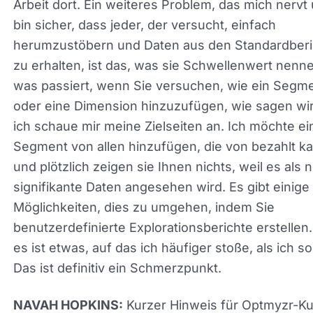
Marketingdirektor oder jemanden, der nicht unbe
jeden Tag in den Details steckt, offensichtlich. J
der weiß, was er in GA tut, kann einen Bericht dor
Looker / Data Studio erstellen. Aber es erfordert
definitiv ein wenig mehr Arbeit dort. Ein weiteres
Problem, das mich nervt und ich bin sicher, dass j
der versucht, einfach herumzustöbern und Daten
den Standardberichten zu erhalten, ist das, was s
Schwellenwert nennen, wo was passiert, wenn S
versuchen, wie ein Segment oder eine Dimension
hinzuzufügen, wie sagen wir, okay, ich schaue mi
meine Zielseiten an. Ich möchte ein Segment von 
hinzufügen, die von bezahlt kamen und plötzlich 
sie Ihnen nichts, weil es als nicht signifikante Dat
angesehen wird. Es gibt einige Möglichkeiten, die