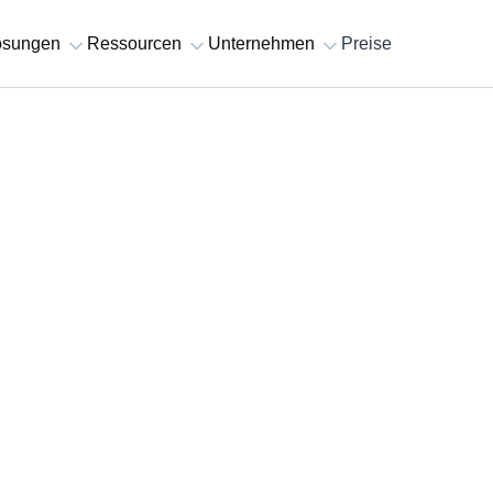
sungen
Ressourcen
Unternehmen
Preise
r
s davor,
 danach