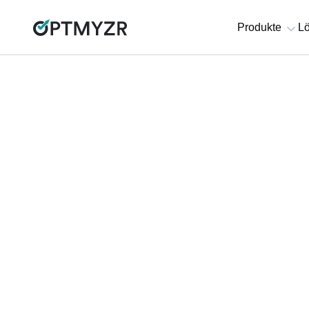
Produkte
Lö
PPC Town Hall
Wie Sie Ihre Agentu
verkaufen: Alles, wa
währenddessen und
passiert
11. Oktober 2023