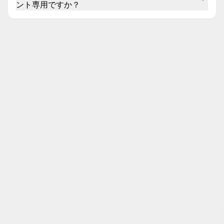
ント専用ですか？
全く違います。大規模な在庫に最適ですが、キャンペーン自動化はサー
ビスプロバイダー、旅行会社、不動産業者、または多くの類似したオフ
ァリングを管理する誰にとっても有益です。広告作成プロセスを合理化
し、小規模なチームでも品質を犠牲にせずにスケールアップできます。