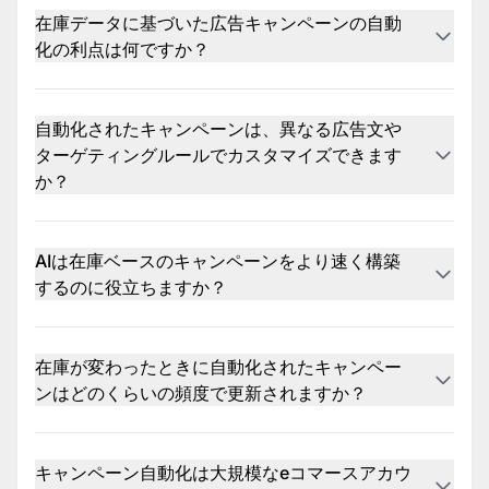
使用できます。これらのツールは、在庫の変化に応じてキャンペーンを
在庫データに基づいた広告キャンペーンの自動
更新し、時間を節約し、スケールを向上させます。
化の利点は何ですか？
在庫駆動のキャンペーン自動化は、広告が実際に利用可能なものと常に
一致することを保証し、手作業を減らし、在庫切れや古いアイテムの広
告表示のリスクを最小限に抑えます。また、一貫した構造とターゲティ
自動化されたキャンペーンは、異なる広告文や
ングでキャンペーンを迅速にスケールアップするのに役立ちます。
ターゲティングルールでカスタマイズできます
か？
はい。ほとんどのキャンペーン自動化ツールは、フィードデータが見出
し、説明、URLにどのように埋め込まれるかを制御できる動的広告テン
プレートを提供します。また、カテゴリや場所などのフィード属性に基
AIは在庫ベースのキャンペーンをより速く構築
づいて入札、デバイス、オーディエンス、または地理的ターゲティング
するのに役立ちますか？
を調整するルールを適用することもできます。
はい。OptmyzrのAIは、在庫とウェブサイトを使用して完全なキャン
ペーンテンプレートを生成できます。また、関連するサイトリンクやコ
ールアウトアセットを提案してセットアップを加速します。目標に合わ
在庫が変わったときに自動化されたキャンペー
せた堅実な構造が得られ、その後、キャンペーンオートメーターでカス
ンはどのくらいの頻度で更新されますか？
タマイズと自動化が可能です。
キャンペーンは通常、適用された自動化ルールに応じて、毎日、毎週、
または毎月のスケジュールで更新されます。これにより、広告が正確で
リアルタイムの在庫、価格、またはプロモーションを反映することが保
キャンペーン自動化は大規模なeコマースアカウ
証されます。