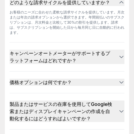
どのような請求サイクルを提供していますか？
お客様のニーズに合わせた柔軟な請求サイクルを提供しています。月次
または年次の請求オプションから選択できます。年間前払いのサブスク
リプションは、月次料金と比較して30%の割引を提供します。請求
は、サブスクリプションを開始した日から毎月同じ日に自動的に行われ
ます。
キャンペーンオートメーターがサポートするプ
ラットフォームはどれですか？
キャンペーンオートメーターは現在、Google AdsおよびMicrosoft Ads
のキャンペーン作成をサポートしています。
価格オプションは何ですか？
既存のOptmyzrのお客様は、1アカウントに対して無料でキャンペーン
オートメーターを使用できます。追加のアカウントは月額$89で課金さ
れます。Optmyzrのお客様でない場合は、キャンペーンオートメータ
製品またはサービスの在庫を使用してGoogle検
ーのみを1アカウントあたり月額$249で登録できます。
索またはディスプレイキャンペーンの作成を自
動化するにはどうすればよいですか？
在庫フィード（製品カタログやサービスリストなど）を接続して広告、
キーワード、広告グループを自動生成するキャンペーン自動化ツールを